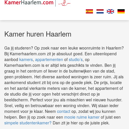
Kamer huren Haarlem
Ga jij studeren? Op zoek naar een leuke woonruimte in Haarlem?
Bij Kamerhaarlem.com zit je absoluut goed. Een uiteenlopend
aanbod
kamers
,
appartementen
of
studio’s
, op
Kamerhaarlem.com is er altijd iets geschikts te vinden. Ben jij
graag in het centrum of liever in de buitenwijken van de stad,
geen probleem. Het diverse aanbod woningen is zeer ruim. Jij als
aankomend student zit bij ons op de goede plek. De prijs, locatie
en het aantal vierkante meters van de kamer, het appartement of
de studio die jij voor ogen hebt verschijnt direct op je
beeldscherm. Perfect voor jou als misschien wel nieuwe huurder.
Snel, veilig en betrouwbaar een woning vinden. Wij staan ieder
moment voor je klaar. Neem
contact
op, zodat wij jou kunnen
helpen. Ben jij op zoek naar een
mooie ruime kamer
of juist een
simpele studentenkamer?
Dan zit je hier op de juiste plek.