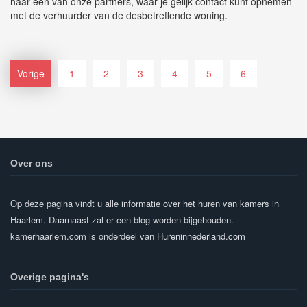
naar een van onze partners, waar je gelijk contact kunt opnemen
met de verhuurder van de desbetreffende woning.
Vorige
1
2
3
4
5
6
Over ons
Op deze pagina vindt u alle informatie over het huren van kamers in
Haarlem. Daarnaast zal er een blog worden bijgehouden.
kamerhaarlem.com is onderdeel van
Hureninnederland.com
Overige pagina's